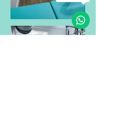
Conheça nosso Espaço
Ambiente climatizado;
Sala ampla;
Profissionais treinados e
altamente capacitados;
Atendimento direcionado para os
seus objetivos;