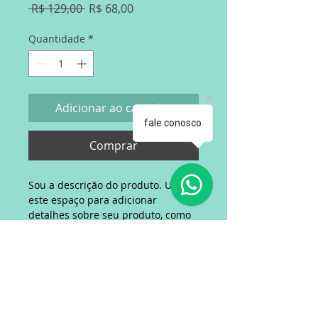
Preço normal
Preço promocional
 R$ 129,00 
R$ 68,00
Quantidade
*
Adicionar ao carrinho
fale conosco
Comprar
Sou a descrição do produto. Use 
este espaço para adicionar 
detalhes sobre seu produto, como 
tamanho, material, cuidados 
especiais, instruções e mais.
Informações do produto
Sou um ótimo lugar para adicionar 
Política de Devolução e
mais informações sobre seu 
Reembolso
produto, como 
tamanho
, 
material
, 