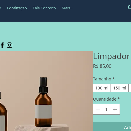
C
o
Localização
Fale Conosco
Mais...
Limpador 
Preço
R$ 85,00
Tamanho
*
100 ml
150 ml
Quantidade
*
Adi